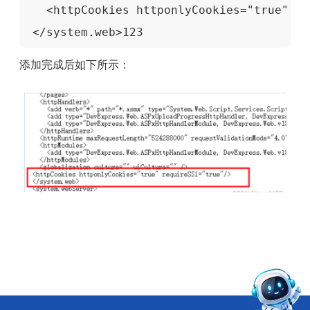
   <httpCookies httponlyCookies="true" re
 </system.web>123
添加完成后如下所示：