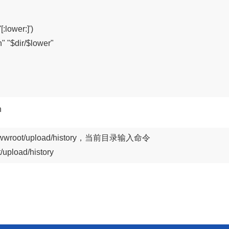
:lower:]')

" "$dir/$lower"

h
wwroot/upload/history，当前目录输入命令

/upload/history