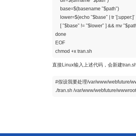
    dir=$(dirname "$path")

    base=$(basename "$path")

    lower=$(echo "$base" | tr '[:upper:]' '[
    [ "$base" != "$lower" ] && mv "$path
done

EOF

chmod +x tran.sh
直接Linux输入上述代码，会新建tran.s
#假设我要处理/var/www/webfuture/w
./tran.sh /var/www/webfuture/wwwroot