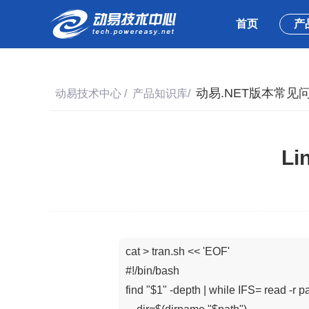
首页
产
动易.NET版本常见
动易技术中心
/
产品知识库
/
L
cat > tran.sh << 'EOF'

#!/bin/bash

find "$1" -depth | while IFS= read -r pa