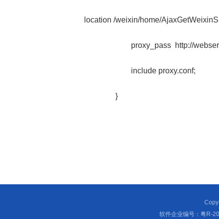
location /weixin/home/AjaxGetWeixinS
proxy_pass http://webserv
include proxy.conf;
}
Copy
软件企业编号：粤R-2006-