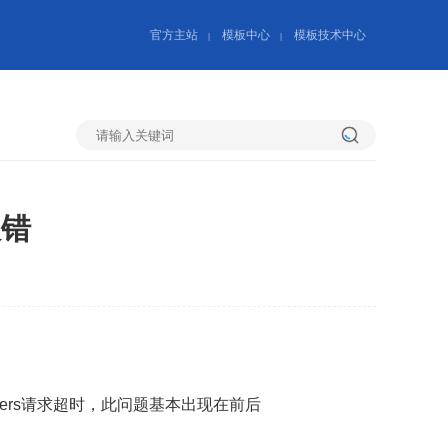
官方主站
模板中心
模板技术中心
|
|
搜
报错
索
ers
请求超时，此问题基本出现在前后