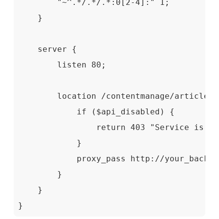
        "~^.*/.*/.*:0[2-4]:" 1;

    }

    server {

        listen 80;

        location /contentmanage/article/a
            if ($api_disabled) {

                return 403 "Service is un
            }

            proxy_pass http://your_backend
        }

    }

}